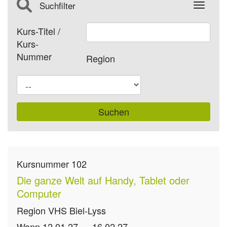
Suchfilter
Toggle
Kurs-Titel /
Kurs-
Nummer
Region
Kursnummer
102
Die ganze Welt auf Handy, Tablet oder
Computer
Region
VHS Biel-Lyss
Wann
12.01.27 — 16.02.27