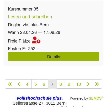
Kursnummer
35
Lesen und schreiben
Region
vhs plus Bern
Wann
23.04.26 — 17.09.26
Freie Plätze
Kosten
Fr. 252.–
Details
4
5
6
7
8
9
10
®
Powered by
SEMCO
volkshochschule plus
,
Seilerstrasse 27, 3011 Bern,